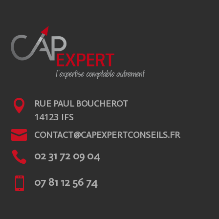

RUE PAUL BOUCHEROT
14123 IFS

CONTACT@CAPEXPERTCONSEILS.FR

02 31 72 09 04

07 81 12 56 74